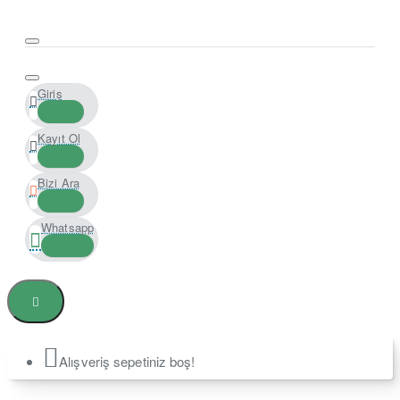
Giriş
Kayıt Ol
Bizi Ara
Whatsapp
Alışveriş sepetiniz boş!