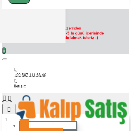
7/24
Bizlere
WHATSAPP
Üzerinden
Ulaşabilirsiniz!
Siparişlerin 1-5 İş günü içerisinde
hazırlanmakta olduğunu hatırlatmak isteriz ;)
+90 507 111 68 40
İletişim