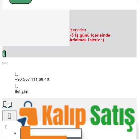
7/24
Bizlere
WHATSAPP
Üzerinden
Ulaşabilirsiniz!
Siparişlerin 1-5 İş günü içerisinde
hazırlanmakta olduğunu hatırlatmak isteriz ;)
+90 507 111 68 40
İletişim