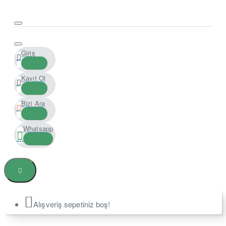
Giriş
Kayıt Ol
Bizi Ara
Whatsapp
Alışveriş sepetiniz boş!