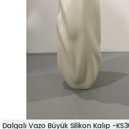
Dalgalı Vazo Büyük Silikon Kalıp -KS