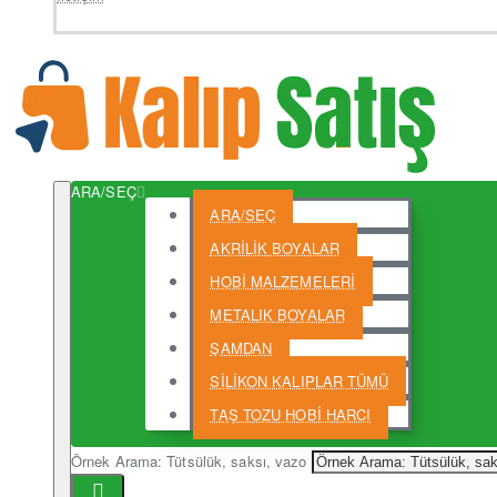
ARA/SEÇ
ARA/SEÇ
AKRİLİK BOYALAR
HOBİ MALZEMELERİ
METALIK BOYALAR
ŞAMDAN
SİLİKON KALIPLAR TÜMÜ
TAŞ TOZU HOBİ HARCI
Örnek Arama: Tütsülük, saksı, vazo