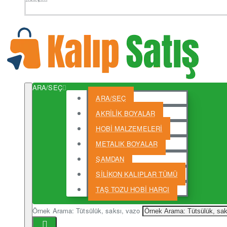
ARA/SEÇ
ARA/SEÇ
AKRİLİK BOYALAR
HOBİ MALZEMELERİ
METALIK BOYALAR
ŞAMDAN
SİLİKON KALIPLAR TÜMÜ
TAŞ TOZU HOBİ HARCI
Örnek Arama: Tütsülük, saksı, vazo