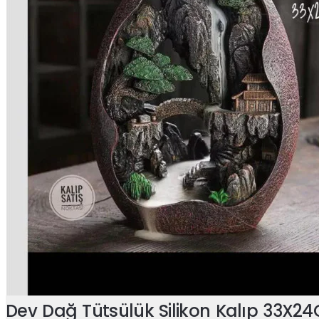
Dev Dağ Tütsülük Silikon Kalıp 33X2