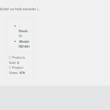
eri ve hobi severler i...
Stock:
85
Model:
HD1651
Products
Sold:
0
Product
Views:
676