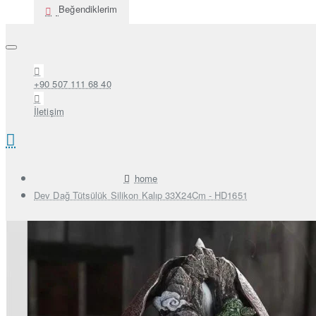
Beğendiklerim
+90 507 111 68 40
İletişim
home
Dev Dağ Tütsülük Silikon Kalıp 33X24Cm - HD1651