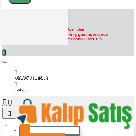
7/24
Bizlere
WHATSAPP
Üzerinden
Ulaşabilirsiniz!
Siparişlerin 1-5 İş günü içerisinde
hazırlanmakta olduğunu hatırlatmak isteriz ;)
+90 507 111 68 40
İletişim