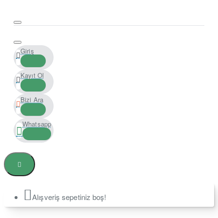
Giriş
Kayıt Ol
Bizi Ara
Whatsapp
Alışveriş sepetiniz boş!