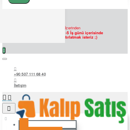
7/24
Bizlere
WHATSAPP
Üzerinden
Ulaşabilirsiniz!
Siparişlerin 1-5 İş günü içerisinde
hazırlanmakta olduğunu hatırlatmak isteriz ;)
+90 507 111 68 40
İletişim