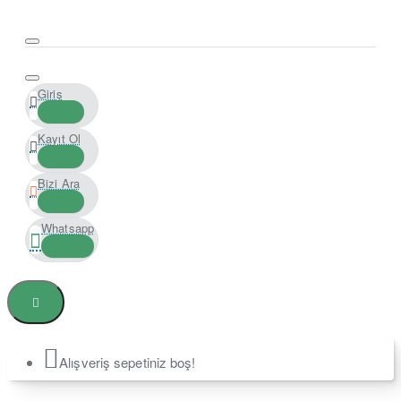
Giriş
Kayıt Ol
Bizi Ara
Whatsapp
Alışveriş sepetiniz boş!