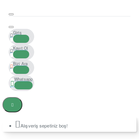
Giriş
Kayıt Ol
Bizi Ara
Whatsapp
Alışveriş sepetiniz boş!