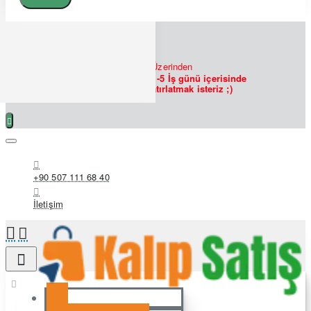
7/24
Bizlere
WHATSAPP
Üzerinden
Ulaşabilirsiniz!
Siparişlerin 1-5 İş günü içerisinde
hazırlanmakta olduğunu hatırlatmak isteriz ;)
+90 507 111 68 40
İletişim