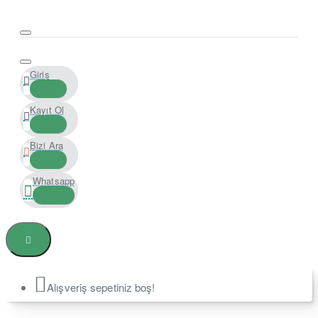
Giriş
Kayıt Ol
Bizi Ara
Whatsapp
Alışveriş sepetiniz boş!