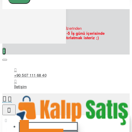
7/24
Bizlere
WHATSAPP
Üzerinden
Ulaşabilirsiniz!
Siparişlerin 1-5 İş günü içerisinde
hazırlanmakta olduğunu hatırlatmak isteriz ;)
+90 507 111 68 40
İletişim