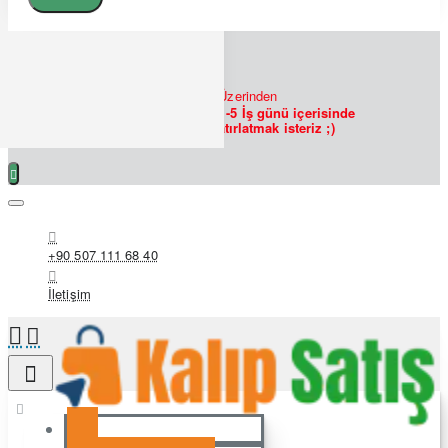
7/24
Bizlere
WHATSAPP
Üzerinden
Ulaşabilirsiniz!
Siparişlerin 1-5 İş günü içerisinde
hazırlanmakta olduğunu hatırlatmak isteriz ;)
+90 507 111 68 40
İletişim