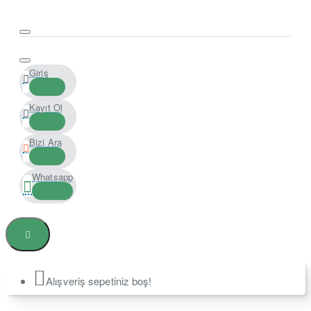
Giriş
Kayıt Ol
Bizi Ara
Whatsapp
Alışveriş sepetiniz boş!