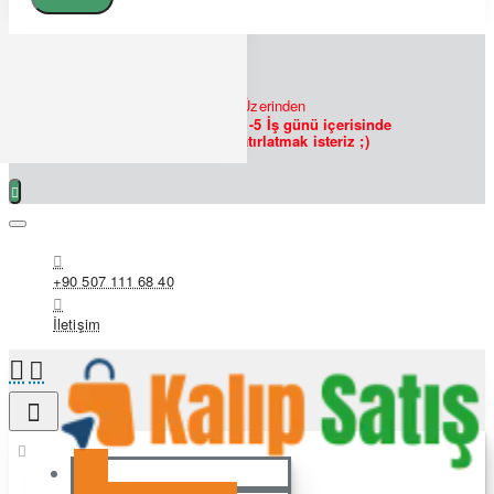
7/24
Bizlere
WHATSAPP
Üzerinden
Ulaşabilirsiniz!
Siparişlerin 1-5 İş günü içerisinde
hazırlanmakta olduğunu hatırlatmak isteriz ;)
+90 507 111 68 40
İletişim