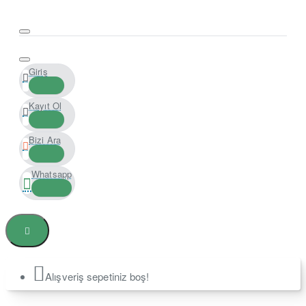
Giriş
Kayıt Ol
Bizi Ara
Whatsapp
Alışveriş sepetiniz boş!