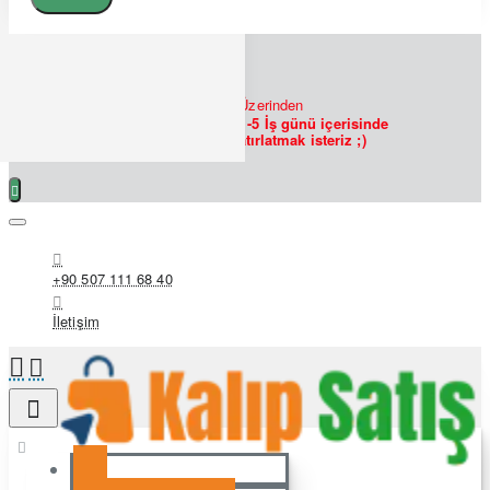
7/24
Bizlere
WHATSAPP
Üzerinden
Ulaşabilirsiniz!
Siparişlerin 1-5 İş günü içerisinde
hazırlanmakta olduğunu hatırlatmak isteriz ;)
+90 507 111 68 40
İletişim