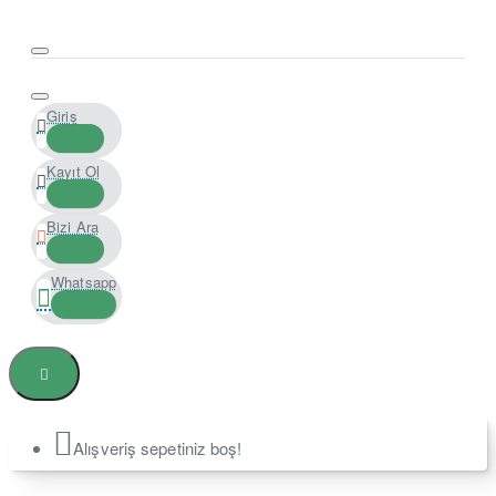
Giriş
Kayıt Ol
Bizi Ara
Whatsapp
Alışveriş sepetiniz boş!