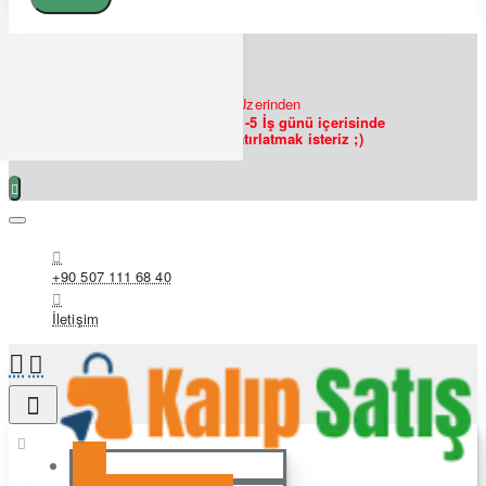
7/24
Bizlere
WHATSAPP
Üzerinden
Ulaşabilirsiniz!
Siparişlerin 1-5 İş günü içerisinde
hazırlanmakta olduğunu hatırlatmak isteriz ;)
+90 507 111 68 40
İletişim