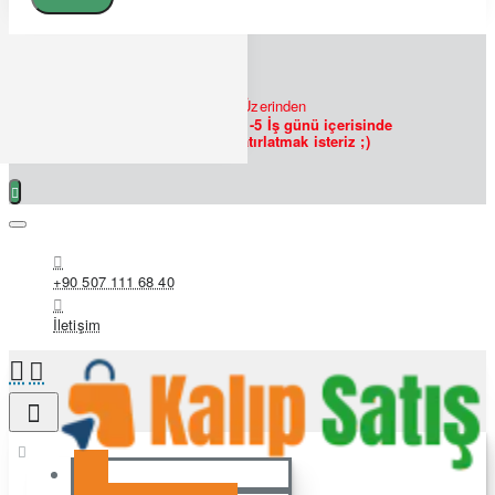
7/24
Bizlere
WHATSAPP
Üzerinden
Ulaşabilirsiniz!
Siparişlerin 1-5 İş günü içerisinde
hazırlanmakta olduğunu hatırlatmak isteriz ;)
+90 507 111 68 40
İletişim