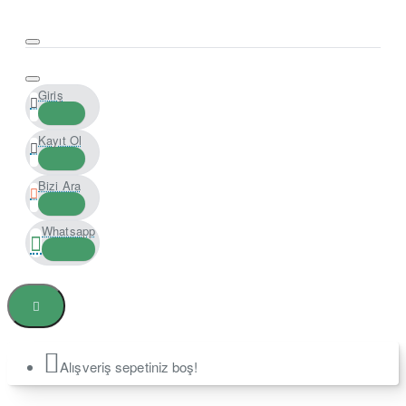
Giriş
Kayıt Ol
Bizi Ara
Whatsapp
Alışveriş sepetiniz boş!